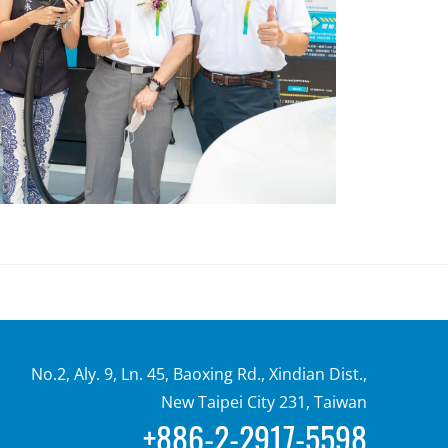
No.2, Aly. 9, Ln. 45, Baoxing Rd., Xindian Dist.,
New Taipei City 231, Taiwan
+886-2-2917-5598