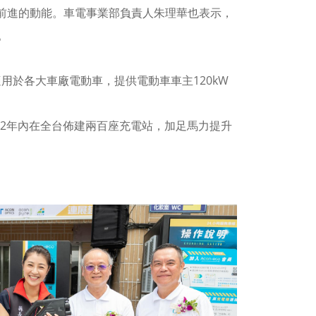
來前進的動能。車電事業部負責人朱理華也表示，
在。
，適用於各大車廠電動車，提供電動車車主120kW
2年內在全台佈建兩百座充電站，加足馬力提升