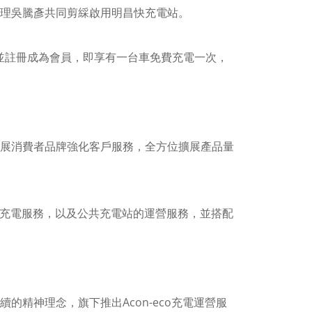
經理吳騰彥共同剪綵啟用明昌快充電站。
PP並註冊成為會員，即享有一台車免費充電一次，
展消費者品牌強化客戶服務，全方位擴展產品量
裝及充電服務，以及公共充電站的運營服務，並搭配
精神理念，旗下推出Acon-eco充電運營服