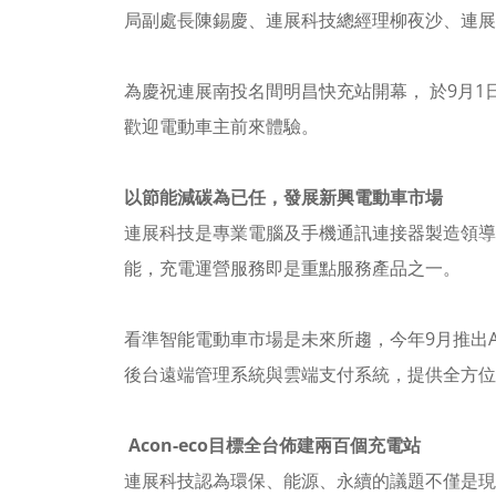
局副處長陳錫慶、連展科技總經理柳夜沙、連
為慶祝連展南投名間明昌快充站開幕， 於9月1日
歡迎電動車主前來體驗。
以節能減碳為已任，發展新興電動車市場
連展科技是專業電腦及手機通訊連接器製造領導
能，充電運營服務即是重點服務產品之一。
看準智能電動車市場是未來所趨，今年9月推出A
後台遠端管理系統與雲端支付系統，提供全方位
Acon-eco目標全台佈建兩百個充電站
連展科技認為環保、能源、永續的議題不僅是現在