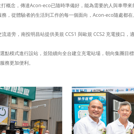
打概念，傳達Acon-eco已隨時準備好，能為需要的人與車帶
營服務，從體驗者的生活到工作的每一個面向，Acon-eco隨處都
交流道旁，南投明昌站提供美規 CCS1 與歐規 CCS2 充電接口
選點模式進行設站，並陸續向全台建立充電站場，朝向集團目標
服務更加便利。