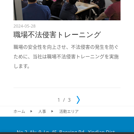
2024-05-28
職場不法侵害トレーニング
職場の安全性を向上させ、不法侵害の発生を防ぐ
ために、当社は職場不法侵害トレーニングを実施
します。
1
/
3
ホーム
人事
活動エリア
No.2, Aly. 9, Ln. 45, Baoxing Rd., Xindian Dist.,