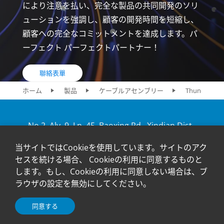
により注意を払い、完全な製品の共同開発のソリ
ューションを強調し、顧客の開発時間を短縮し、
顧客への完全なコミットメントを達成します。パ
ーフェクト パーフェクトパートナー！
聯絡表單
ホーム
製品
ケーブルアセンブリー
Thunderbo
No.2, Aly. 9, Ln. 45, Baoxing Rd., Xindian Dist.,
New Taipei City 231, Taiwan
当サイトではCookieを使用しています。サイトのアク
+886-2-2917-5598
セスを続ける場合、 Cookieの利用に同意するものと
します。もし、Cookieの利用に同意しない場合は、ブ
ラウザの設定を無効にしてください。
© 2024 Advanced-Connectek Inc. All Rights Reserved.
Design by Creatop
同意する