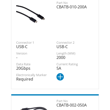
CBATB-010-200A
USB-C
USB-C
-
2000
20Gbps
5A
Required
CBATB-002-050A