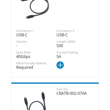
USB-C
USB-C
-
500
40Gbps
5A
Required
CBATB-002-070A