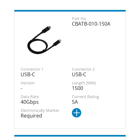
CBATB-010-150A
USB-C
USB-C
-
1500
40Gbps
5A
Required