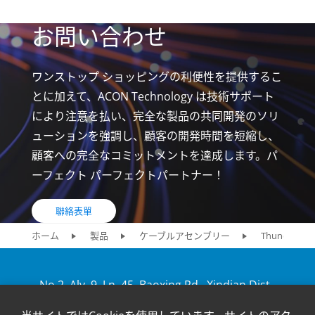
お問い合わせ
ワンストップ ショッピングの利便性を提供するこ
とに加えて、ACON Technology は技術サポート
により注意を払い、完全な製品の共同開発のソリ
ューションを強調し、顧客の開発時間を短縮し、
顧客への完全なコミットメントを達成します。パ
ーフェクト パーフェクトパートナー！
聯絡表單
ホーム
製品
ケーブルアセンブリー
Thunderbo
No.2, Aly. 9, Ln. 45, Baoxing Rd., Xindian Dist.,
New Taipei City 231, Taiwan