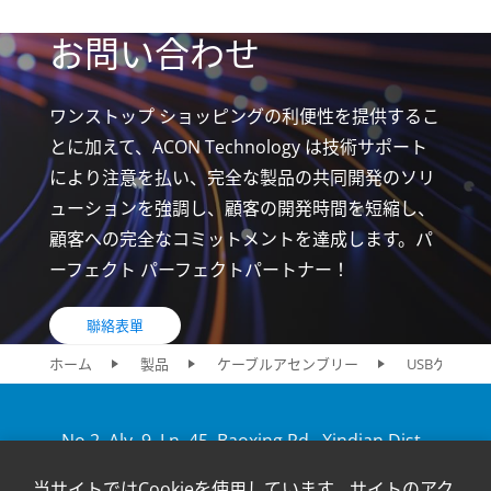
お問い合わせ
ワンストップ ショッピングの利便性を提供するこ
とに加えて、ACON Technology は技術サポート
により注意を払い、完全な製品の共同開発のソリ
ューションを強調し、顧客の開発時間を短縮し、
顧客への完全なコミットメントを達成します。パ
ーフェクト パーフェクトパートナー！
聯絡表單
ホーム
製品
ケーブルアセンブリー
USBケーブル
No.2, Aly. 9, Ln. 45, Baoxing Rd., Xindian Dist.,
New Taipei City 231, Taiwan
当サイトではCookieを使用しています。サイトのアク