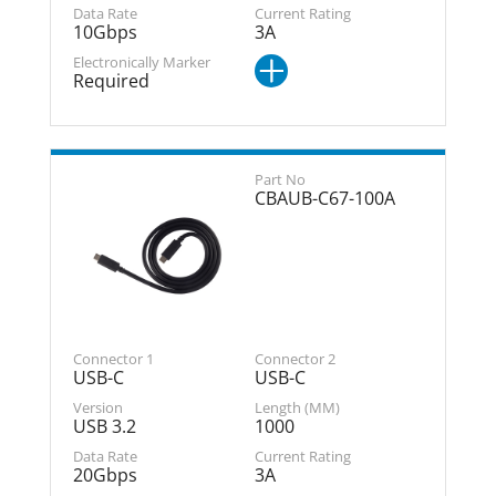
10Gbps
3A
Required
CBAUB-C67-100A
USB-C
USB-C
USB 3.2
1000
20Gbps
3A