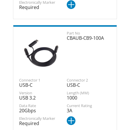
Required
CBAUB-CB9-100A
USB-C
USB-C
USB 3.2
1000
20Gbps
3A
Required