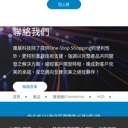
回上頁
聯絡我們
連展科技除了提供One-Stop Shopping的便利性
外，更特別重視技術支援，強調以完整產品共同開
發之解決方案，縮短客戶開發時程，達成對客戶完
美的承諾，是您邁向至臻完美之絕佳夥伴！
聯絡表單
首頁
產品
連接器(Connector)
HSD
HSD R
新北市231新店區寶興路45巷9弄2號
+886-2-2917-5598