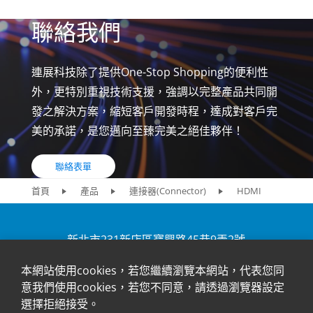
聯絡我們
連展科技除了提供One-Stop Shopping的便利性
外，更特別重視技術支援，強調以完整產品共同開
發之解決方案，縮短客戶開發時程，達成對客戶完
美的承諾，是您邁向至臻完美之絕佳夥伴！
聯絡表單
首頁
產品
連接器(Connector)
HDMI
新北市231新店區寶興路45巷9弄2號
+886-2-2917-5598
本網站使用cookies，若您繼續瀏覽本網站，代表您同
意我們使用cookies，若您不同意，請透過瀏覽器設定
選擇拒絕接受。